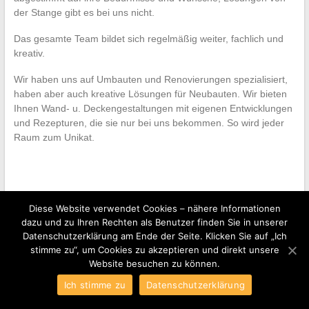
der Stange gibt es bei uns nicht.
Das gesamte Team bildet sich regelmäßig weiter, fachlich und
kreativ.
Wir haben uns auf Umbauten und Renovierungen spezialisiert,
haben aber auch kreative Lösungen für Neubauten. Wir bieten
Ihnen Wand- u. Deckengestaltungen mit eigenen Entwicklungen
und Rezepturen, die sie nur bei uns bekommen. So wird jeder
Raum zum Unikat.
Diese Website verwendet Cookies – nähere Informationen
dazu und zu Ihren Rechten als Benutzer finden Sie in unserer
Datenschutzerklärung am Ende der Seite. Klicken Sie auf „Ich
Copyright © 2026
Malerfachbetrieb e.K. Harald Wechlin
. Bereitgestellt
stimme zu“, um Cookies zu akzeptieren und direkt unsere
von
WordPress
. Theme: Esteem von
ThemeGrill
.
Website besuchen zu können.
Ich stimme zu
Datenschutzerklärung